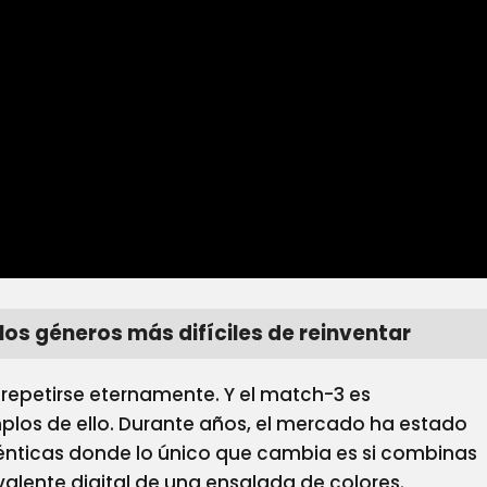
 Puede Ser
ero No El
No Están Quitándonos Un
 VR: ¿de
Disco. Están Borrando Un
es Gastarte
Parte De Nuestra Historia
00 Euros?
02/07/2026
os géneros más difíciles de reinventar
epetirse eternamente. Y el match-3 es
los de ello. Durante años, el mercado ha estado
énticas donde lo único que cambia es si combinas
valente digital de una ensalada de colores.