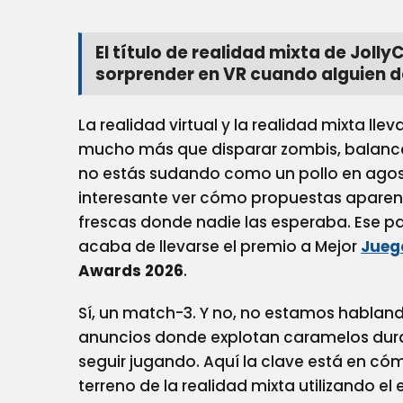
3
MR
Se
El título de realidad mixta de Jol
Corona
sorprender en VR cuando alguien d
Como
Mejor
Juego
La realidad virtual y la realidad mixta l
XR/VR
mucho más que disparar zombis, balancea
En
no estás sudando como un pollo en agos
Games
Latam
interesante ver cómo propuestas aparen
BIG
frescas donde nadie las esperaba. Ese p
Festival
acaba de llevarse el premio a Mejor
2026
Jue
Awards 2026
.
Sí, un match-3. Y no, no estamos hablando
anuncios donde explotan caramelos duran
seguir jugando. Aquí la clave está en c
terreno de la realidad mixta utilizando el