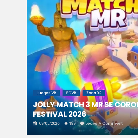
Juegos VR
PCVR
Zona XR
JOLLY MATCH 3 MR SE COR
FESTIVAL 2026
On
Leave A Comment
09/05/2026
189
Jolly
Match