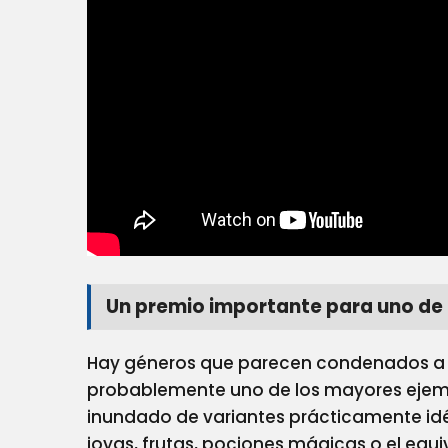
Steam Frame
Una Bestia, P
Rescate De La
alaxy XR: Cuando La
Verdad Quier
ealidad Mixta Cuesta
Cerca De 2.0
ás Que La Realidad Y Se
sa Menos Que Un Sueño
21/07/2026
Un premio importante para uno de l
24/10/2025
Hay géneros que parecen condenados a r
probablemente uno de los mayores ejemp
inundado de variantes prácticamente id
joyas, frutas, pociones mágicas o el equi