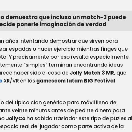
lyCo demuestra que incluso un match-3 puede
ecide ponerle imaginación de verdad
levan años intentando demostrar que sirven para
r espadas o hacer ejercicio mientras finges que
to. Y precisamente por eso resulta especialmente
com
temente “simples” terminan encontrando ideas
arece haber sido el caso de
Jolly Match 3 MR
, que
go
XR/VR en los
gamescom latam BIG Festival
 del típico clon genérico para móvil lleno de
te veinte minutos antes de pedirte dinero para
ómo
JollyCo
ha sabido trasladar este tipo de puzles a
 espacio real del jugador como parte activa de la