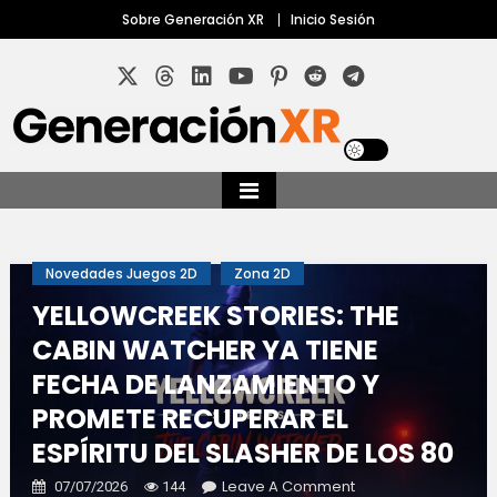
Skip
Sobre Generación XR
Inicio Sesión
to
content
Tu sitio sobre realidad virtual y aumentada
Generación XR
Novedades Juegos 2D
Zona 2D
YELLOWCREEK STORIES: THE
CABIN WATCHER YA TIENE
FECHA DE LANZAMIENTO Y
PROMETE RECUPERAR EL
ESPÍRITU DEL SLASHER DE LOS 80
On
Leave A Comment
07/07/2026
144