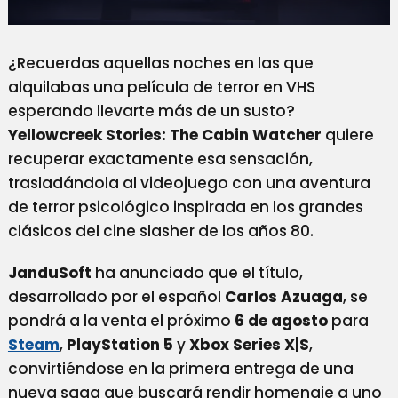
Yellowcreek
Stories:
The
¿Recuerdas aquellas noches en las que
Cabin
Watcher
alquilabas una película de terror en VHS
Ya
esperando llevarte más de un susto?
Tiene
Yellowcreek Stories: The Cabin Watcher
Fecha
quiere
De
recuperar exactamente esa sensación,
Lanzamiento
trasladándola al videojuego con una aventura
Y
Promete
de terror psicológico inspirada en los grandes
Recuperar
clásicos del cine slasher de los años 80.
El
Espíritu
JanduSoft
ha anunciado que el título,
Del
Slasher
desarrollado por el español
Carlos Azuaga
, se
De
pondrá a la venta el próximo
6 de agosto
para
Los
Steam
,
PlayStation 5
y
Xbox Series X|S
,
80
convirtiéndose en la primera entrega de una
nueva saga que buscará rendir homenaje a uno