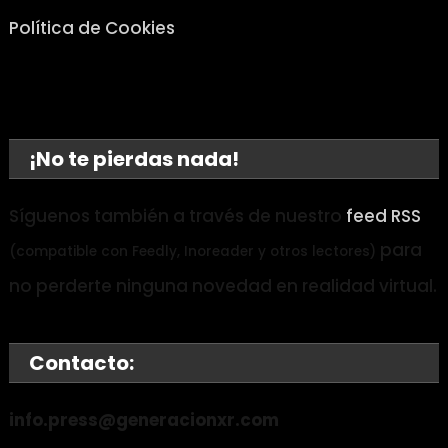
Política de Cookies
¡No te pierdas nada!
Síguenos también a través de nuestro
feed RSS
para
(compatible con Feedly, Inoreader y otros lectores)
no perderte ninguna novedad en realidad virtual.
Contacto:
info.press@generacionxr.com