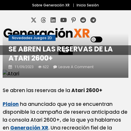
Skip
Sobre Generación XR
Inicio Sesión
to
content
Novedades Juegos 2D
Tu sitio sobre realidad virtual y aumentada
Generación XR
SE ABREN LAS RESERVAS DE LA
ATARI 2600+
On
Leave A Comment
11/09/2023
622
Se
Abren
Las
Se abren las reservas de la
Atari 2600+
Reservas
De
La
Plaion
ha anunciado que ya se encuentran
Atari
disponible la campaña de reserva anticipada de
2600+
la consola Atari 2600+, de la que ya hablamos
en
Generación XR
. Una recreación fiel de la