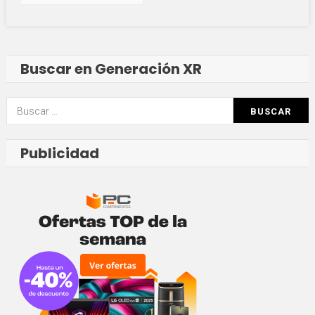
Inicio
Del
Año
De
La
Buscar en Generación XR
Profecía…
Y
De
Buscar:
Una
Nueva
Saga
Publicidad
Multianual