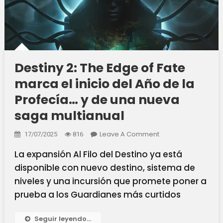
Destiny 2: The Edge of Fate
marca el inicio del Año de la
Profecía… y de una nueva
saga multianual
On
Leave A Comment
17/07/2025
816
Destiny
La expansión Al Filo del Destino ya está
2:
The
disponible con nuevo destino, sistema de
Edge
niveles y una incursión que promete poner a
Of
prueba a los Guardianes más curtidos
Fate
Marca
El
Seguir leyendo...