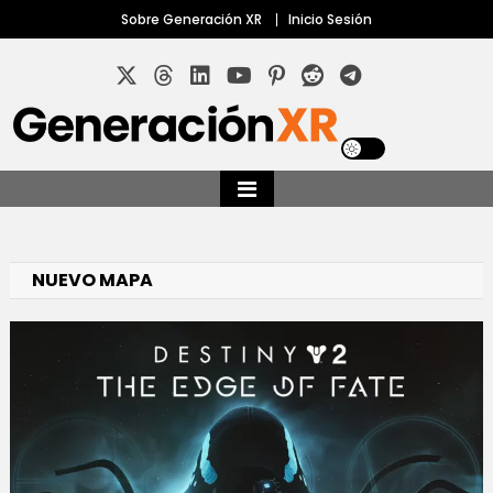
Skip
Sobre Generación XR
Inicio Sesión
to
content
Tu sitio sobre realidad virtual y aumentada
Generación XR
NUEVO MAPA